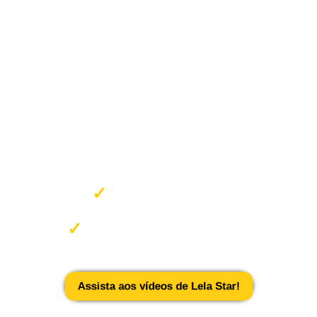
✓
Últimos vídeos
✓
Em resolução Full HD
Assista aos vídeos de Lela Star!