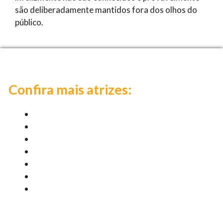
são deliberadamente mantidos fora dos olhos do
público.
Confira mais atrizes:
Nicole Aniston
Alexis Texas
Aletta Ocean
Jessa Rhodes
Romi Rain
Mia Khalifa
Gianna Michaels