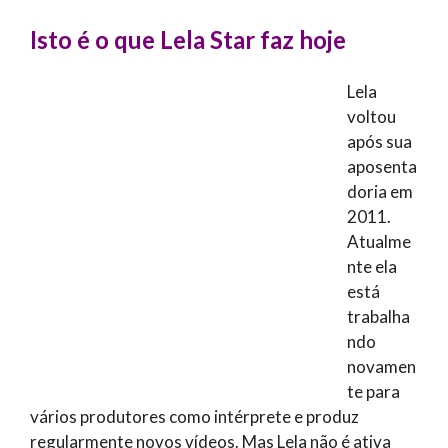
Isto é o que Lela Star faz hoje
Lela
voltou
após sua
aposenta
doria em
2011.
Atualme
nte ela
está
trabalha
ndo
novamen
te para
vários produtores como intérprete e produz
regularmente novos vídeos. Mas Lela não é ativa