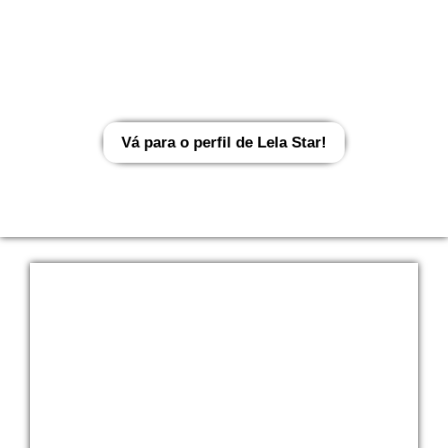
✓
Imagens atuais
✓
Atualizações regulares
Vá para o perfil de
Lela Star!