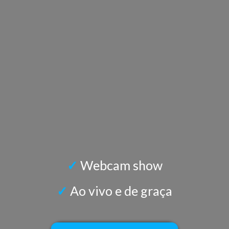
✓
Webcam show
✓
Ao vivo e de graça