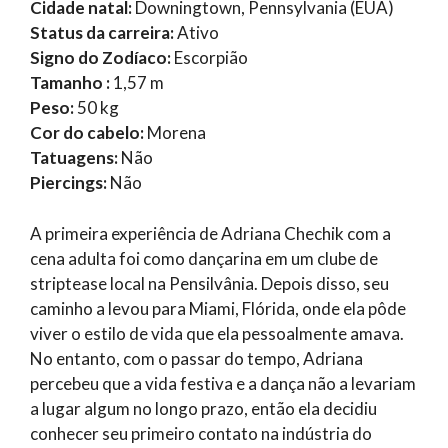
Cidade natal:
Downingtown, Pennsylvania (EUA)
Status da carreira:
Ativo
Signo do Zodíaco:
Escorpião
Tamanho :
1,57 m
Peso:
50 kg
Cor do cabelo:
Morena
Tatuagens:
Não
Piercings:
Não
A primeira experiência de Adriana Chechik com a
cena adulta foi como dançarina em um clube de
striptease local na Pensilvânia. Depois disso, seu
caminho a levou para Miami, Flórida, onde ela pôde
viver o estilo de vida que ela pessoalmente amava.
No entanto, com o passar do tempo, Adriana
percebeu que a vida festiva e a dança não a levariam
a lugar algum no longo prazo, então ela decidiu
conhecer seu primeiro contato na indústria do