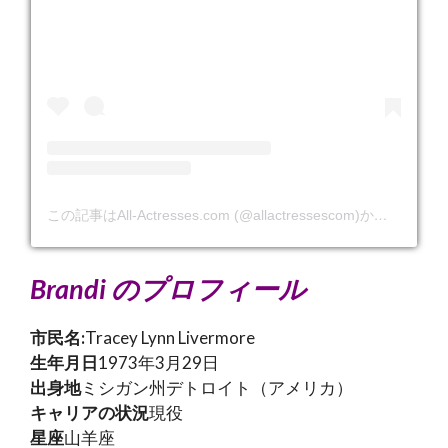
この記事はAll-Actresses.com (@allactressescom)から転載されました。
Brandi のプロフィール
市民名:
Tracey Lynn Livermore
生年月日
1973年3月29日
出身地
ミシガン州デトロイト（アメリカ）
キャリアの状況
現役
星座
山羊座