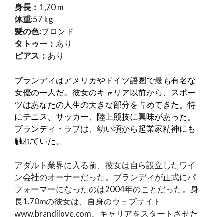
身長：
1,70 m
体重:
57 kg
髪の色:
ブロンド
タトゥー：
あり
ピアス：
あり
ブランディはアメリカやドイツ語圏で最も有名な
女優の一人だ。彼女のキャリア以前から、スポー
ツはあなたの人生の大きな部分を占めてきた。特
にテニス、サッカー、陸上競技に興味があった。
ブランディ・ラブは、幼い頃から起業家精神にも
触れていた。
アダルト業界に入る前、彼女は自ら設立したワイ
ン会社のオーナーだった。ブランディが正式にパ
フォーマーになったのは2004年のことだった。身
長1.70mの彼女は、自身のウェブサイト
www.brandilove.com。キャリアをスタートさせた