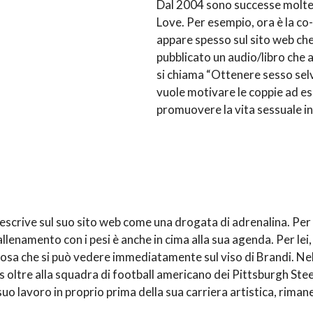
Dal 2004 sono successe molte 
Love. Per esempio, ora è la co
appare spesso sul sito web ch
pubblicato un audio/libro che a
si chiama “Ottenere sesso selv
vuole motivare le coppie ad ess
promuovere la vita sessuale in
descrive sul suo sito web come una drogata di adrenalina. Per
allenamento con i pesi è anche in cima alla sua agenda. Per lei, 
cosa che si può vedere immediatamente sul viso di Brandi. Ne
oltre alla squadra di football americano dei Pittsburgh Steele
suo lavoro in proprio prima della sua carriera artistica, riman