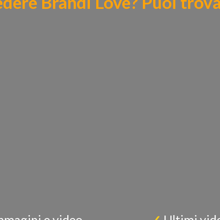
dere Brandi Love? Puoi trova
mmagini e video
✓
Ultimi vid