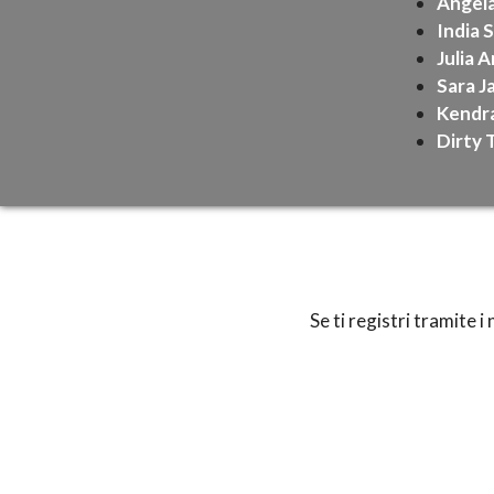
Angel
India
Julia 
Sara J
Kendra
Dirty 
Se ti registri tramite 