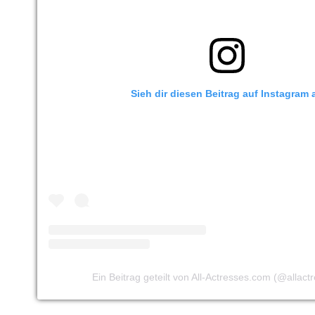
Sieh dir diesen Beitrag auf Instagram 
Ein Beitrag geteilt von All-Actresses.com (@allac