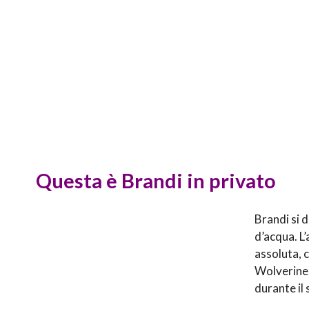
Questa è Brandi in privato
Brandi si 
d’acqua. L’
assoluta, 
Wolverines 
durante il 