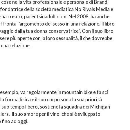
cose nella vita professionale e personale di Brandi
-fondatrice della società mediatica No Rivals Media e
e ha creato, parentsinadult.com. Nel 2008, ha anche
ffronta l’argomento del sesso in una relazione. Il libro
aggio dalla tua donna conservatrice”. Con il suo libro
ere più aperte con la loro sessualità, il che dovrebbe
 una relazione.
 esempio, va regolarmente in mountain bike e fa sci
la forma fisica e il suo corpo sono la sua priorità
l suo tempo libero, sostiene la squadra dei Michigan
rs. Il suo amore per il vino, che si è sviluppato
e fino ad oggi.