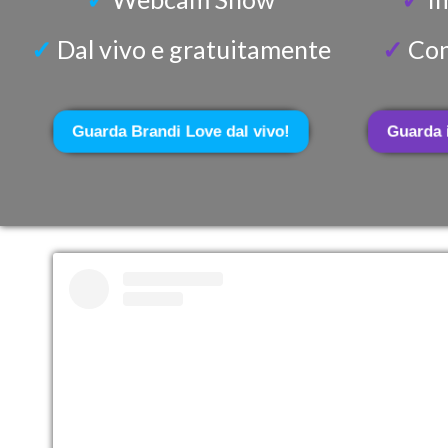
✓
Dal vivo e gratuitamente
✓
Con
Guarda Brandi Love dal vivo!
Guarda 