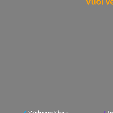
Vuoi ve
✓
Webcam Show
✓
I