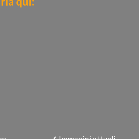
rla qui:
eo
✓
Immagini attuali