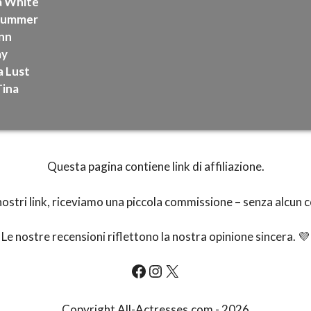
a White
 Summer
Ann
ay
 Lust
Tina
Questa pagina contiene link di affiliazione.
i nostri link, riceviamo una piccola commissione – senza alcun 
Le nostre recensioni riflettono la nostra opinione sincera. 💜
All-Actresses.com Facebook
All-Actresses.com Instagram
All-Actresses.com Instagram on X
Copyright All-Actresses.com - 2026