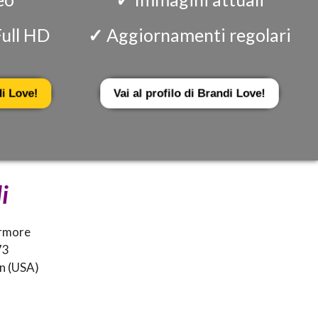
Full HD
✓
Aggiornamenti regolari
i Love!
Vai al profilo di Brandi Love!
i
ermore
73
n (USA)