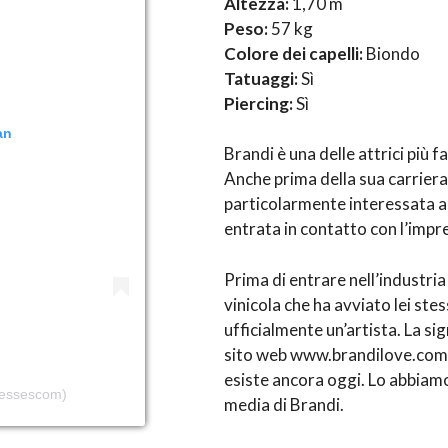
Altezza:
1,70 m
Peso:
57 kg
Colore dei capelli:
Biondo
Tatuaggi:
Sì
Piercing:
Sì
an
Brandi è una delle attrici più 
Anche prima della sua carriera,
particolarmente interessata al 
entrata in contatto con l’impr
Prima di entrare nell’industria 
vinicola che ha avviato lei ste
ufficialmente un’artista. La sig
sito web www.brandilove.com. Il
esiste ancora oggi. Lo abbiamo 
tressescom)
media di Brandi.