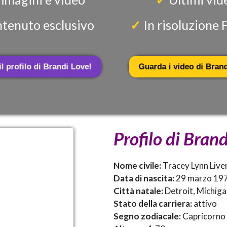
tenuto esclusivo
✓
In risoluzione 
il profilo di Brandi Love!
Guarda i video di Brand
Profilo di Brand
Nome civile:
Tracey Lynn Liv
Data di nascita:
29 marzo 19
Città natale:
Detroit, Michiga
Stato della carriera:
attivo
Segno zodiacale:
Capricorno