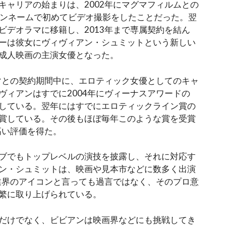
キャリアの始まりは、2002年にマグマフィルムとの
うペンネームで初めてビデオ撮影をしたことだった。翌
ビデオラマに移籍し、2013年まで専属契約を結ん
ーは彼女にヴィヴィアン・シュミットという新しい
成人映画の主演女優となった。
、ビデオラマとの契約期間中に、エロティック女優としてのキャ
ヴィアンはすでに2004年にヴィーナスアワードの
している。翌年にはすでにエロティックライン賞の
賞している。その後もほぼ毎年このような賞を受賞
高い評価を得た。
ブでもトップレベルの演技を披露し、それに対応す
ン・シュミットは、映画や見本市などに数多く出演
業界のアイコンと言っても過言ではなく、そのプロ意
繁に取り上げられている。
だけでなく、ビビアンは映画界などにも挑戦してき