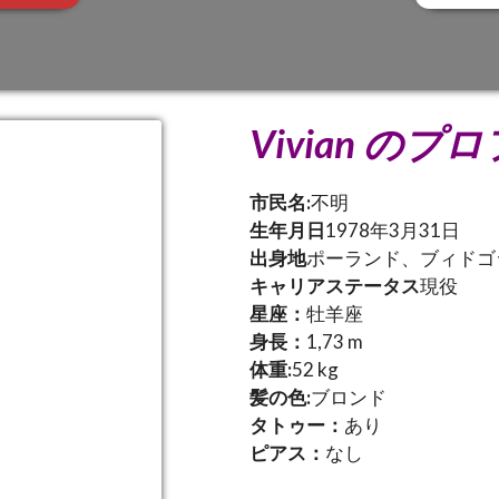
Vivian の
市民名:
不明
生年月日
1978年3月31日
出身地
ポーランド、ブィドゴ
キャリアステータス
現役
星座：
牡羊座
身長：
1,73 m
体重:
52 kg
髪の色:
ブロンド
タトゥー：
あり
ピアス：
なし