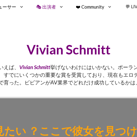
デューサー
🎭 出演者
❤️ Community
💬 L
Vivian Schmitt
いえば、
Vivian Schmitt
挙げないわけにはいかない。ポーラ
すでにいくつかの重要な賞を受賞しており、現在もエロティ
で育った。ビビアンがAV業界でどれだけ成功しているかは
tを見たい
？
ここで彼女を見つ