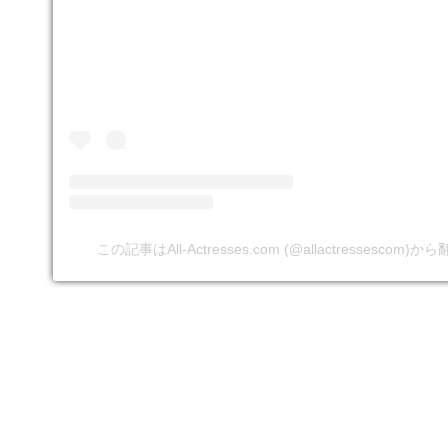
この記事はAll-Actresses.com (@allactressesco