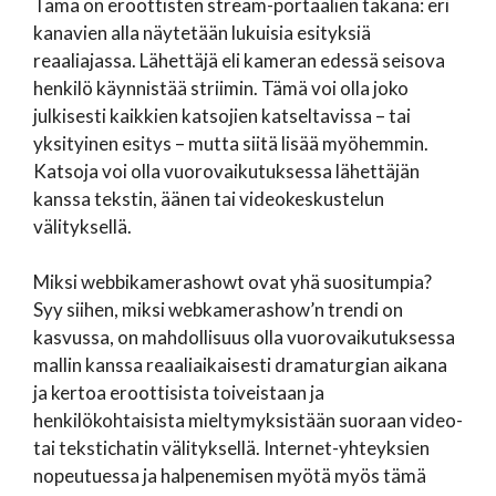
Tämä on eroottisten stream-portaalien takana: eri
kanavien alla näytetään lukuisia esityksiä
reaaliajassa. Lähettäjä eli kameran edessä seisova
henkilö käynnistää striimin. Tämä voi olla joko
julkisesti kaikkien katsojien katseltavissa – tai
yksityinen esitys – mutta siitä lisää myöhemmin.
Katsoja voi olla vuorovaikutuksessa lähettäjän
kanssa tekstin, äänen tai videokeskustelun
välityksellä.
Miksi webbikamerashowt ovat yhä suositumpia?
Syy siihen, miksi webkamerashow’n trendi on
kasvussa, on mahdollisuus olla vuorovaikutuksessa
mallin kanssa reaaliaikaisesti dramaturgian aikana
ja kertoa eroottisista toiveistaan ja
henkilökohtaisista mieltymyksistään suoraan video-
tai tekstichatin välityksellä. Internet-yhteyksien
nopeutuessa ja halpenemisen myötä myös tämä