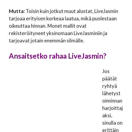
Mutta:
Toisin kuin jotkut muut alustat, LiveJasmin
tarjoaa erityisen korkeaa laatua, mikä puolestaan
oikeuttaa hinnan. Monet mallit ovat
rekisteröityneet yksinomaan LiveJasminiin ja
tarjoavat jotain enemmän silmälle.
Ansaitsetko rahaa LiveJasmin?
Jos
päätät
ryhtyä
lähetyst
oiminnan
harjoittaj
aksi,
sinulla on
erittäin