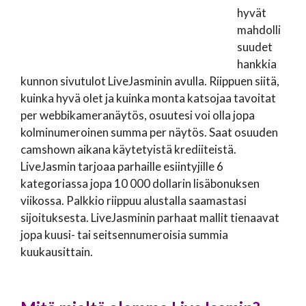
hyvät
mahdolli
suudet
hankkia
kunnon sivutulot LiveJasminin avulla. Riippuen siitä,
kuinka hyvä olet ja kuinka monta katsojaa tavoitat
per webbikameranäytös, osuutesi voi olla jopa
kolminumeroinen summa per näytös. Saat osuuden
camshown aikana käytetyistä krediiteistä.
LiveJasmin tarjoaa parhaille esiintyjille 6
kategoriassa jopa 10 000 dollarin lisäbonuksen
viikossa. Palkkio riippuu alustalla saamastasi
sijoituksesta. LiveJasminin parhaat mallit tienaavat
jopa kuusi- tai seitsennumeroisia summia
kuukausittain.