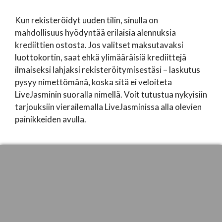
Kun rekisteröidyt uuden tilin, sinulla on
mahdollisuus hyödyntää erilaisia alennuksia
krediittien ostosta. Jos valitset maksutavaksi
luottokortin, saat ehkä ylimääräisiä krediittejä
ilmaiseksi lahjaksi rekisteröitymisestäsi – laskutus
pysyy nimettömänä, koska sitä ei veloiteta
LiveJasminin suoralla nimellä. Voit tutustua nykyisiin
tarjouksiin vierailemalla LiveJasminissa alla olevien
painikkeiden avulla.