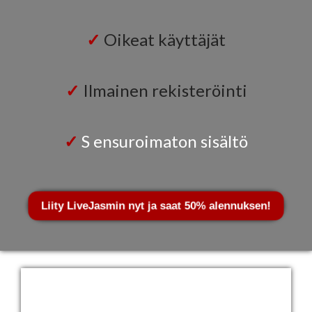
✓
Oikeat käyttäjät
✓
Ilmainen rekisteröinti
✓
S ensuroimaton
sisältö
Liity LiveJasmin nyt ja saat 50% alennuksen!