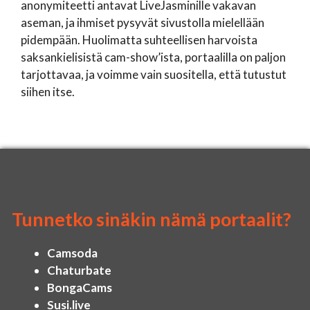
anonymiteetti antavat LiveJasminille vakavan
aseman, ja ihmiset pysyvät sivustolla mielellään
pidempään. Huolimatta suhteellisen harvoista
saksankielisistä cam-show’ista, portaalilla on paljon
tarjottavaa, ja voimme vain suositella, että tutustut
siihen itse.
Tunnetko sinäkin nämä portaalit?
Camsoda
Chaturbate
BongaCams
Susi.live