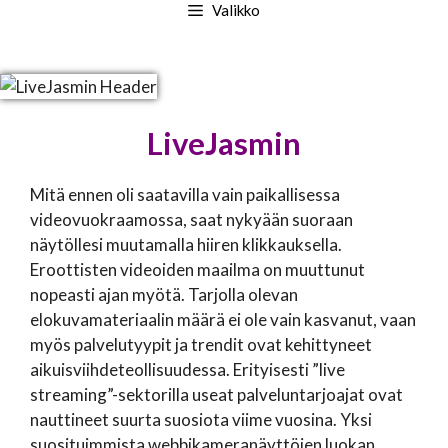
Valikko
LiveJasmin
Mitä ennen oli saatavilla vain paikallisessa
videovuokraamossa, saat nykyään suoraan
näytöllesi muutamalla hiiren klikkauksella.
Eroottisten videoiden maailma on muuttunut
nopeasti ajan myötä. Tarjolla olevan
elokuvamateriaalin määrä ei ole vain kasvanut, vaan
myös palvelutyypit ja trendit ovat kehittyneet
aikuisviihdeteollisuudessa. Erityisesti ”live
streaming”-sektorilla useat palveluntarjoajat ovat
nauttineet suurta suosiota viime vuosina. Yksi
suosituimmista webbikameranäyttöjen luokan