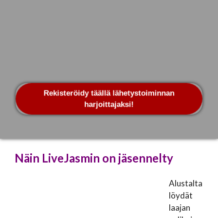
Rekisteröidy täällä lähetystoiminnan
harjoittajaksi!
Näin LiveJasmin on jäsennelty
Alustalta
löydät
laajan