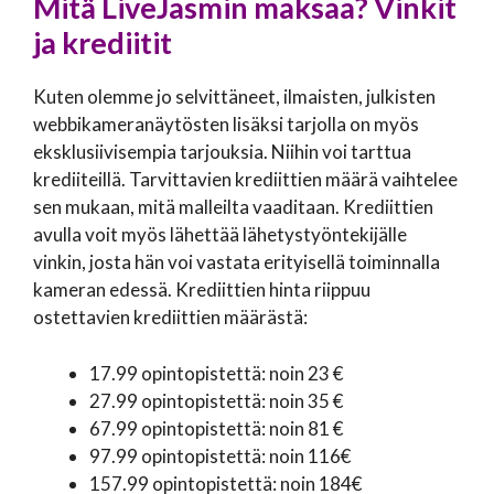
Mitä LiveJasmin maksaa? Vinkit
ja krediitit
Kuten olemme jo selvittäneet, ilmaisten, julkisten
webbikameranäytösten lisäksi tarjolla on myös
eksklusiivisempia tarjouksia. Niihin voi tarttua
krediiteillä. Tarvittavien krediittien määrä vaihtelee
sen mukaan, mitä malleilta vaaditaan. Krediittien
avulla voit myös lähettää lähetystyöntekijälle
vinkin, josta hän voi vastata erityisellä toiminnalla
kameran edessä. Krediittien hinta riippuu
ostettavien krediittien määrästä:
17.99 opintopistettä: noin 23 €
27.99 opintopistettä: noin 35 €
67.99 opintopistettä: noin 81 €
97.99 opintopistettä: noin 116€
157.99 opintopistettä: noin 184€