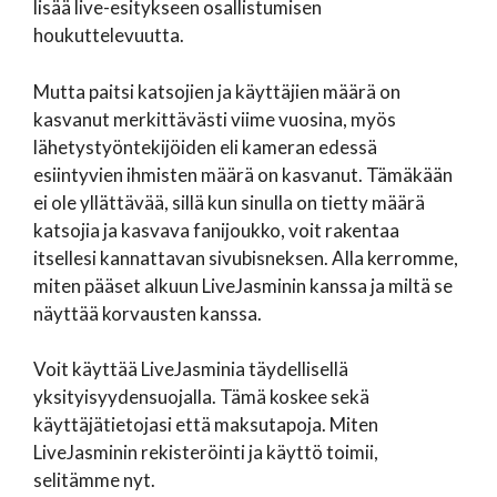
lisää live-esitykseen osallistumisen
houkuttelevuutta.
Mutta paitsi katsojien ja käyttäjien määrä on
kasvanut merkittävästi viime vuosina, myös
lähetystyöntekijöiden eli kameran edessä
esiintyvien ihmisten määrä on kasvanut. Tämäkään
ei ole yllättävää, sillä kun sinulla on tietty määrä
katsojia ja kasvava fanijoukko, voit rakentaa
itsellesi kannattavan sivubisneksen. Alla kerromme,
miten pääset alkuun LiveJasminin kanssa ja miltä se
näyttää korvausten kanssa.
Voit käyttää LiveJasminia täydellisellä
yksityisyydensuojalla. Tämä koskee sekä
käyttäjätietojasi että maksutapoja. Miten
LiveJasminin rekisteröinti ja käyttö toimii,
selitämme nyt.