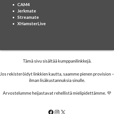
CAM4
Jerkmate
Streamate
XHamsterLive
Tämä sivu sisältää kumppanilinkkejä.
Jos rekisteröidyt linkkien kautta, saamme pienen provision –
ilman lisäkustannuksia sinulle.
Arvostelumme heijastavat rehellistä mielipidettämme. 💜
All-Actresses.com Facebook
All-Actresses.com Instagram
All-Actresses.com Instagram on X