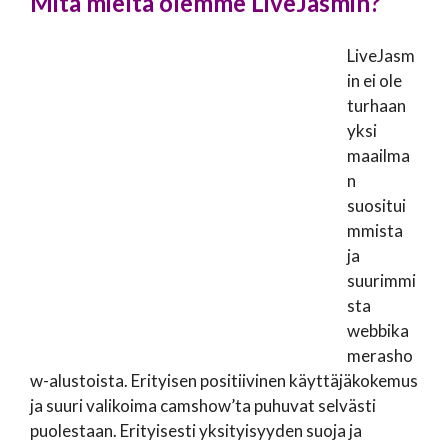
Mitä mieltä olemme LiveJasmin?
LiveJasm
in ei ole
turhaan
yksi
maailma
n
suositui
mmista
ja
suurimmi
sta
webbika
merasho
w-alustoista. Erityisen positiivinen käyttäjäkokemus
ja suuri valikoima camshow’ta puhuvat selvästi
puolestaan. Erityisesti yksityisyyden suoja ja