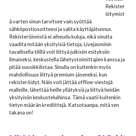
Rekister
öitymist
ä varten sinun tarvitsee vain syöttää
sähköpostiosoitteesi ja valita käyttäjätunnus.
Rekisteröinnistä ei aiheudu kuluja, eikä sinulta
vaadita mitään yksityisiä tietoja. Livejasminin
tavallisella tilillä voit liittyä julkisiin esityksiin
ilmaiseksi, keskustella lähetystoimittajien kanssa ja
pitää suosikkilistaa. Sinulla on kuitenkin myös
mahdollisuus liittyä premium-jäseneksi, kun
rekisteröidyt. Näin voit jättää offline-viestejä
malleille, lähettää heille yllätyksiä ja liittyä heidän
yksityisiin keskusteluihinsa. Tämä vaatii kuitenkin
tietyn määrän krediittejä. Katsotaanpa, mitä sen
takana on!