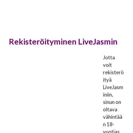
Rekisteröityminen LiveJasmin
Jotta
voit
rekisterö
ityä
LiveJasm
iniin,
sinun on
oltava
vähintää
n 18-
vuotias.