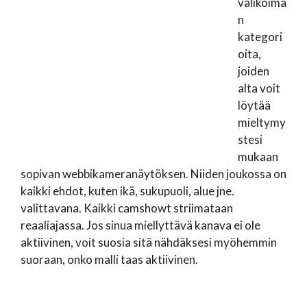
valikoima
n
kategori
oita,
joiden
alta voit
löytää
mieltymy
stesi
mukaan
sopivan webbikameranäytöksen. Niiden joukossa on
kaikki ehdot, kuten ikä, sukupuoli, alue jne.
valittavana. Kaikki camshowt striimataan
reaaliajassa. Jos sinua miellyttävä kanava ei ole
aktiivinen, voit suosia sitä nähdäksesi myöhemmin
suoraan, onko malli taas aktiivinen.