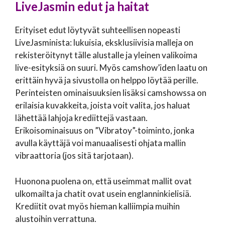
LiveJasmin edut ja haitat
Erityiset edut löytyvät suhteellisen nopeasti
LiveJasminista: lukuisia, eksklusiivisia malleja on
rekisteröitynyt tälle alustalle ja yleinen valikoima
live-esityksiä on suuri. Myös camshow’iden laatu on
erittäin hyvä ja sivustolla on helppo löytää perille.
Perinteisten ominaisuuksien lisäksi camshowssa on
erilaisia kuvakkeita, joista voit valita, jos haluat
lähettää lahjoja krediittejä vastaan.
Erikoisominaisuus on ”Vibratoy”-toiminto, jonka
avulla käyttäjä voi manuaalisesti ohjata mallin
vibraattoria (jos sitä tarjotaan).
Huonona puolena on, että useimmat mallit ovat
ulkomailta ja chatit ovat usein englanninkielisiä.
Krediitit ovat myös hieman kalliimpia muihin
alustoihin verrattuna.