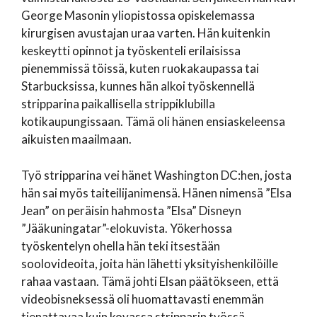
George Masonin yliopistossa opiskelemassa
kirurgisen avustajan uraa varten. Hän kuitenkin
keskeytti opinnot ja työskenteli erilaisissa
pienemmissä töissä, kuten ruokakaupassa tai
Starbucksissa, kunnes hän alkoi työskennellä
stripparina paikallisella strippiklubilla
kotikaupungissaan. Tämä oli hänen ensiaskeleensa
aikuisten maailmaan.
Työ stripparina vei hänet Washington DC:hen, josta
hän sai myös taiteilijanimensä. Hänen nimensä ”Elsa
Jean” on peräisin hahmosta ”Elsa” Disneyn
”Jääkuningatar”-elokuvista. Yökerhossa
työskentelyn ohella hän teki itsestään
soolovideoita, joita hän lähetti yksityishenkilöille
rahaa vastaan. Tämä johti Elsan päätökseen, että
videobisneksessä oli huomattavasti enemmän
tienattavaa kuin kovassa stripparin työssä.