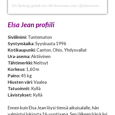
Ein Beitrag geteilt von All-Actresses.com (@allactressescom)
Elsa Jean profiili
Siviilinimi:
Tuntematon
Syntymäaika:
Syyskuuta 1996
Kotikaupunki:
Canton, Ohio, Yhdysvallat
Ura-asema:
Aktiivinen
Tähtimerkki:
Neitsyt
Korkeus:
1,60 m
Paino:
45 kg
Hiusten väri:
Vaalea
Tatuoinnit:
Kyllä
Lävistykset:
Kyllä
Ennen kuin Elsa Jean löysi tiensä aikuisalalle, hän
valmistui lukiosta 16-vuotiaana. Sen jälkeen hän kävi