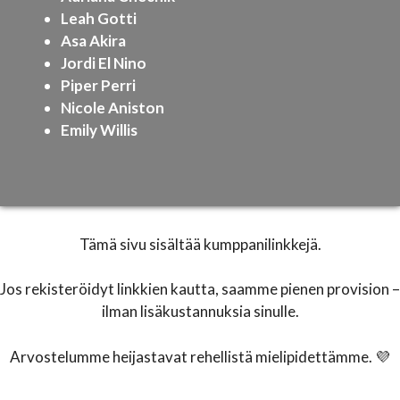
Leah Gotti
Asa Akira
Jordi El Nino
Piper Perri
Nicole Aniston
Emily Willis
Tämä sivu sisältää kumppanilinkkejä.
Jos rekisteröidyt linkkien kautta, saamme pienen provision –
ilman lisäkustannuksia sinulle.
Arvostelumme heijastavat rehellistä mielipidettämme. 💜