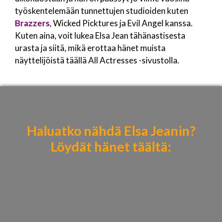
työskentelemään tunnettujen studioiden kuten
Brazzers
, Wicked Picktures ja Evil Angel kanssa.
Kuten aina, voit lukea Elsa Jean tähänastisesta
urasta ja siitä, mikä erottaa hänet muista
näyttelijöistä täällä All Actresses -sivustolla.
Haluatko nähdä Elsa Jeanin?
Löydät hänet täältä
: