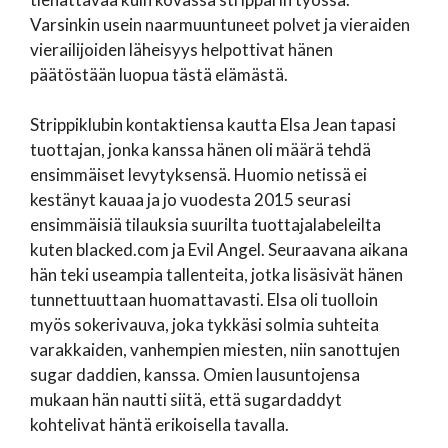
Varsinkin usein naarmuuntuneet polvet ja vieraiden
vierailijoiden läheisyys helpottivat hänen
päätöstään luopua tästä elämästä.
Strippiklubin kontaktiensa kautta Elsa Jean tapasi
tuottajan, jonka kanssa hänen oli määrä tehdä
ensimmäiset levytyksensä. Huomio netissä ei
kestänyt kauaa ja jo vuodesta 2015 seurasi
ensimmäisiä tilauksia suurilta tuottajalabeleilta
kuten blacked.com ja Evil Angel. Seuraavana aikana
hän teki useampia tallenteita, jotka lisäsivät hänen
tunnettuuttaan huomattavasti. Elsa oli tuolloin
myös sokerivauva, joka tykkäsi solmia suhteita
varakkaiden, vanhempien miesten, niin sanottujen
sugar daddien, kanssa. Omien lausuntojensa
mukaan hän nautti siitä, että sugardaddyt
kohtelivat häntä erikoisella tavalla.