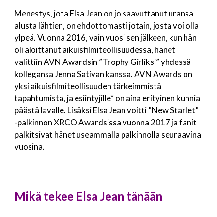
Menestys, jota Elsa Jean on jo saavuttanut uransa
alusta lähtien, on ehdottomasti jotain, josta voi olla
ylpeä. Vuonna 2016, vain vuosi sen jälkeen, kun hän
oli aloittanut aikuisfilmiteollisuudessa, hänet
valittiin AVN Awardsin ”Trophy Girliksi” yhdessä
kollegansa Jenna Sativan kanssa. AVN Awards on
yksi aikuisfilmiteollisuuden tärkeimmistä
tapahtumista, ja esiintyjille* on aina erityinen kunnia
päästä lavalle. Lisäksi Elsa Jean voitti ”New Starlet”
-palkinnon XRCO Awardsissa vuonna 2017 ja fanit
palkitsivat hänet useammalla palkinnolla seuraavina
vuosina.
Mikä tekee Elsa Jean
tänään