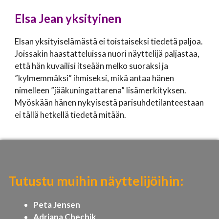
Elsa Jean
yksityinen
Elsan yksityiselämästä ei toistaiseksi tiedetä paljoa.
Joissakin haastatteluissa nuori näyttelijä paljastaa,
että hän kuvailisi itseään melko suoraksi ja
”kylmemmäksi” ihmiseksi, mikä antaa hänen
nimelleen ”jääkuningattarena” lisämerkityksen.
Myöskään hänen nykyisestä parisuhdetilanteestaan
ei tällä hetkellä tiedetä mitään.
Tutustu muihin näyttelijöihin:
Peta Jensen
Adriana Chechik