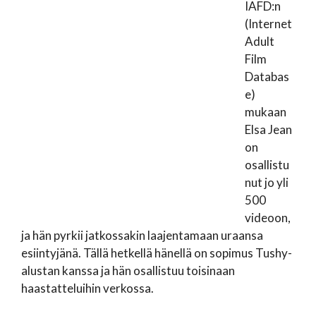
IAFD:n
(Internet
Adult
Film
Databas
e)
mukaan
Elsa Jean
on
osallistu
nut jo yli
500
videoon,
ja hän pyrkii jatkossakin laajentamaan uraansa
esiintyjänä. Tällä hetkellä hänellä on sopimus Tushy-
alustan kanssa ja hän osallistuu toisinaan
haastatteluihin verkossa.