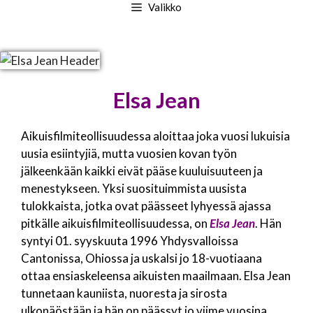
Valikko
Elsa Jean
Aikuisfilmiteollisuudessa aloittaa joka vuosi lukuisia
uusia esiintyjiä, mutta vuosien kovan työn
jälkeenkään kaikki eivät pääse kuuluisuuteen ja
menestykseen. Yksi suosituimmista uusista
tulokkaista, jotka ovat päässeet lyhyessä ajassa
pitkälle aikuisfilmiteollisuudessa, on
Elsa Jean
. Hän
syntyi 01. syyskuuta 1996 Yhdysvalloissa
Cantonissa, Ohiossa ja uskalsi jo 18-vuotiaana
ottaa ensiaskeleensa aikuisten maailmaan. Elsa Jean
tunnetaan kauniista, nuoresta ja sirosta
ulkonäöstään ja hän on päässyt jo viime vuosina