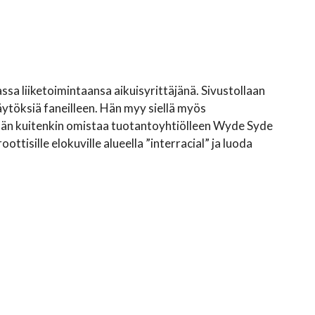
sa liiketoimintaansa aikuisyrittäjänä. Sivustollaan
äytöksiä faneilleen. Hän myy siellä myös
 hän kuitenkin omistaa tuotantoyhtiölleen Wyde Syde
ottisille elokuville alueella ”interracial” ja luoda