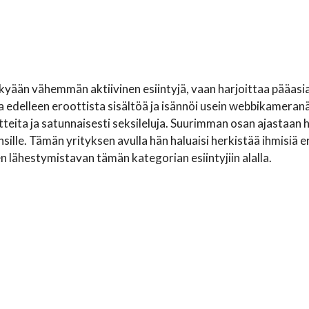
kyään vähemmän aktiivinen esiintyjä, vaan harjoittaa pääasias
a edelleen eroottista sisältöä ja isännöi usein webbikameran
teita ja satunnaisesti seksileluja. Suurimman osan ajastaan
ille. Tämän yrityksen avulla hän haluaisi herkistää ihmisiä ero
en lähestymistavan tämän kategorian esiintyjiin alalla.