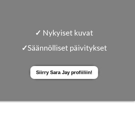
✓
Nykyiset kuvat
✓
Säännölliset päivitykset
Siirry Sara Jay profiiliin!