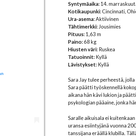
Syntymäaika:
14. marraskuut
Kotikaupunki:
Cincinnati, Ohi
Ura-asema:
Aktiivinen
Tähtimerkki:
Jousimies
Pituus:
1,63 m
Paino:
68 kg
Hiusten väri:
Ruskea
Tatuoinnit:
Kyllä
Lävistykset:
Kyllä
an
Sara Jay tulee perheestä, jolla
Sara päätti työskennellä kokop
aikana hän kävi lukion ja päätt
psykologian pääaine, jonka hän
Saralle aikuisala ei kuitenkaan
uransa esiintyjänä vuonna 2001
tanssijana eräällä klubilla. Tä