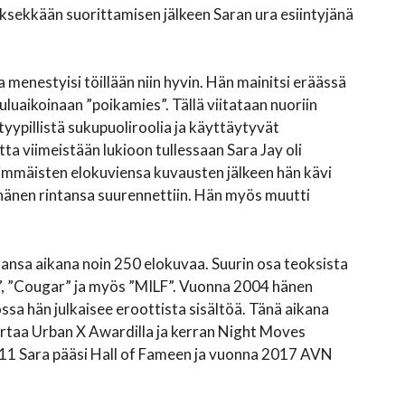
sekkään suorittamisen jälkeen Saran ura esiintyjänä
ra menestyisi töillään niin hyvin. Hän mainitsi eräässä
uluaikoinaan ”poikamies”. Tällä viitataan nuoriin
tyypillistä sukupuoliroolia ja käyttäytyvät
ta viimeistään lukioon tullessaan Sara Jay oli
immäisten elokuviensa kuvausten jälkeen hän kävi
 hänen rintansa suurennettiin. Hän myös muutti
ansa aikana noin 250 elokuvaa. Suurin osa teoksista
al”, ”Cougar” ja myös ”MILF”. Vuonna 2004 hänen
ssa hän julkaisee eroottista sisältöä. Tänä aikana
ertaa Urban X Awardilla ja kerran Night Moves
11 Sara pääsi Hall of Fameen ja vuonna 2017 AVN