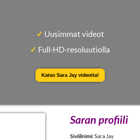
✓
Uusimmat videot
✓
Full-HD-resoluutiolla
Katso Sara Jay videoita!
Saran profiili
Siviilinimi:
Sara Jay