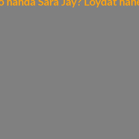
o nähdä Sara Jay?
Löydät häne