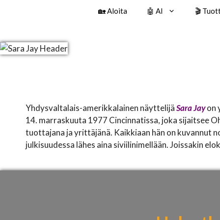
🏡 Aloita
🤖 AI
🎬 Tuot
Yhdysvaltalais-amerikkalainen näyttelijä
Sara Jay
on y
14. marraskuuta 1977 Cincinnatissa, joka sijaitsee Ohi
tuottajana ja yrittäjänä. Kaikkiaan hän on kuvannut n
julkisuudessa lähes aina siviilinimellään. Joissakin el