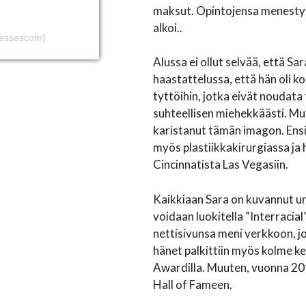
maksut. Opintojensa menestyk
alkoi..
tressescom)
Alussa ei ollut selvää, että Sa
haastattelussa, että hän oli ko
tyttöihin, jotka eivät noudata 
suhteellisen miehekkäästi. Mut
karistanut tämän imagon. Ens
myös plastiikkakirurgiassa ja
Cincinnatista Las Vegasiin.
Kaikkiaan Sara on kuvannut ur
voidaan luokitella ”Interraci
nettisivunsa meni verkkoon, jo
hänet palkittiin myös kolme k
Awardilla. Muuten, vuonna 20
Hall of Fameen.