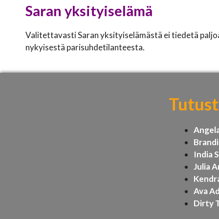
Saran yksityiselämä
Valitettavasti Saran yksityiselämästä ei tiedetä palj
nykyisestä parisuhdetilanteesta.
Tutustu
Angel
Brandi
India
Julia 
Kendra
Ava A
Dirty 