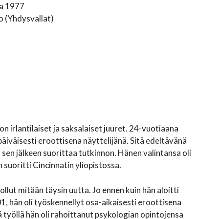
a 1977
o (Yhdysvallat)
 on irlantilaiset ja saksalaiset juuret. 24-vuotiaana
äiväisesti eroottisena näyttelijänä. Sitä edeltävänä
i sen jälkeen suorittaa tutkinnon. Hänen valintansa oli
 suoritti Cincinnatin yliopistossa.
 ollut mitään täysin uutta. Jo ennen kuin hän aloitti
, hän oli työskennellyt osa-aikaisesti eroottisena
llä työllä hän oli rahoittanut psykologian opintojensa