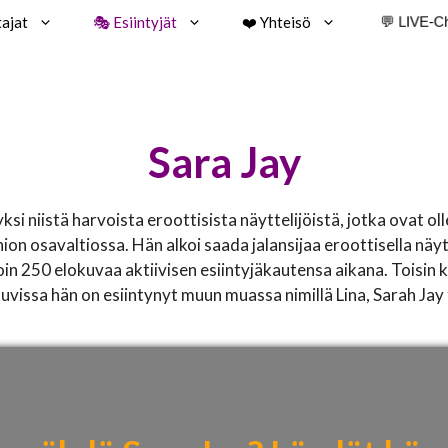
tajat
🎭 Esiintyjät
❤️ Yhteisö
💬 LIVE-C
Sara Jay
ksi niistä harvoista eroottisista näyttelijöistä, jotka ovat ol
on osavaltiossa. Hän alkoi saada jalansijaa eroottisella näyt
oin 250 elokuvaa aktiivisen esiintyjäkautensa aikana. Toisin 
okuvissa hän on esiintynyt muun muassa nimillä Lina, Sarah Jay t