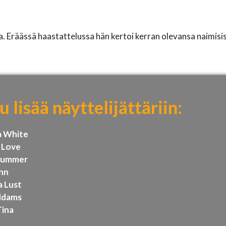
oa. Eräässä haastattelussa hän kertoi kerran olevansa naimisi
 lisää näyttelijättäriin:
a White
 Love
 Summer
Ann
 Lust
ddams
Tina