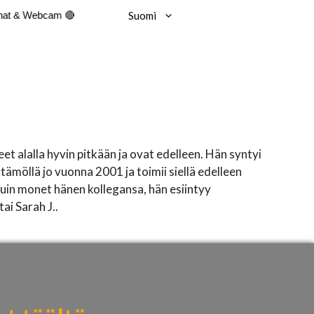
Suomi
hat & Webcam 🔴
leet alalla hyvin pitkään ja ovat edelleen. Hän syntyi
tämöllä jo vuonna 2001 ja toimii siellä edelleen
kuin monet hänen kollegansa, hän esiintyy
ai Sarah J..