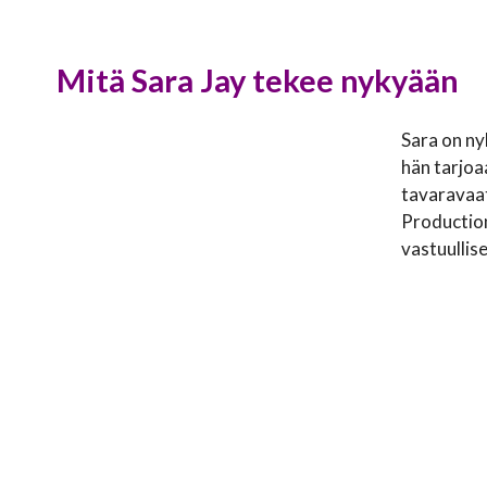
Mitä Sara Jay tekee nykyään
Sara on ny
hän tarjoa
tavaravaat
Productions
vastuullis