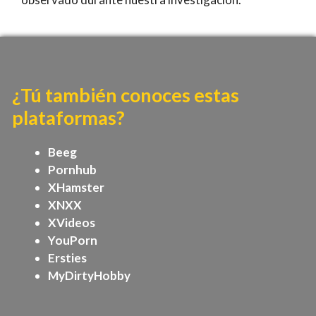
¿Tú también conoces estas
plataformas?
Beeg
Pornhub
XHamster
XNXX
XVideos
YouPorn
Ersties
MyDirtyHobby