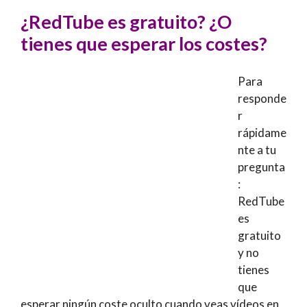
¿RedTube es gratuito? ¿O
tienes que esperar los costes?
Para
responde
r
rápidame
nte a tu
pregunta
:
RedTube
es
gratuito
y no
tienes
que
esperar ningún coste oculto cuando veas vídeos en