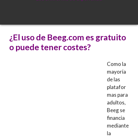
¿El uso de Beeg.com es gratuito
o puede tener costes?
Como la
mayoría
de las
platafor
mas para
adultos,
Beeg se
financia
mediante
la