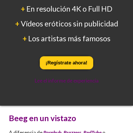
+
En resolución 4K o Full HD
+
Vídeos eróticos sin publicidad
+
Los artistas más famosos
¡Regístrate ahora!
Lee el informe de experiencia
Beeg en un vistazo
A diferencia de
Pornhub
,
Brazzers
,
RedTube
o