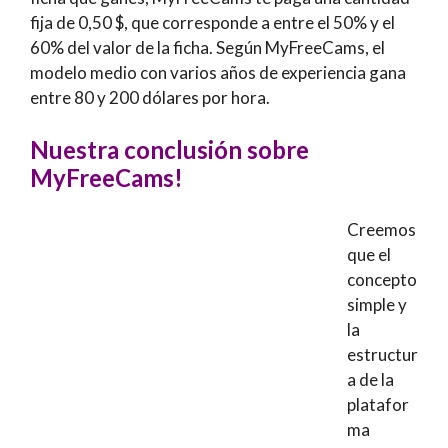
fija de 0,50 $, que corresponde a entre el 50% y el
60% del valor de la ficha. Según MyFreeCams, el
modelo medio con varios años de experiencia gana
entre 80 y 200 dólares por hora.
Nuestra conclusión sobre
MyFreeCams!
Creemos
que el
concepto
simple y
la
estructur
a de la
platafor
ma