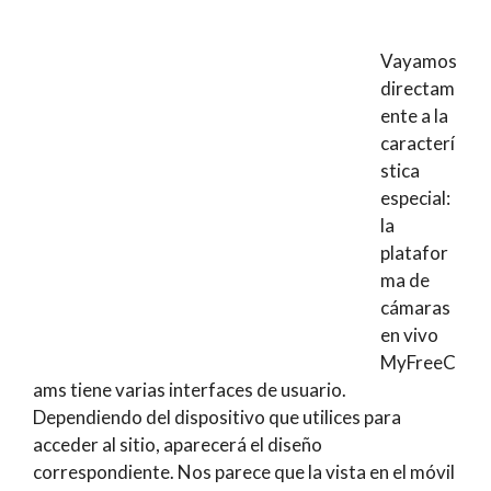
Vayamos
directam
ente a la
caracterí
stica
especial:
la
platafor
ma de
cámaras
en vivo
MyFreeC
ams tiene varias interfaces de usuario.
Dependiendo del dispositivo que utilices para
acceder al sitio, aparecerá el diseño
correspondiente. Nos parece que la vista en el móvil