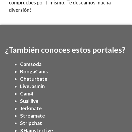
compruebes por ti mismo. Te deseamos mucha
diversión!
¿También conoces estos portales?
Camsoda
BongaCams
Chaturbate
LiveJasmin
Cam4
Susi.live
Jerkmate
Streamate
Stripchat
XHamsterLive