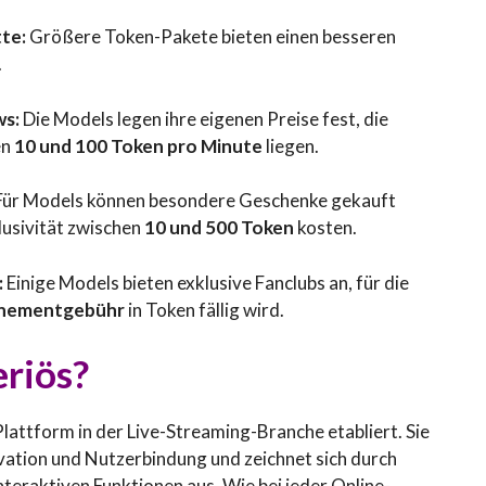
te:
Größere Token-Pakete bieten einen besseren
.
ws:
Die Models legen ihre eigenen Preise fest, die
en
10 und 100 Token pro Minute
liegen.
ür Models können besondere Geschenke gekauft
lusivität zwischen
10 und 500 Token
kosten.
:
Einige Models bieten exklusive Fanclubs an, für die
nnementgebühr
in Token fällig wird.
eriös?
 Plattform in der Live-Streaming-Branche etabliert. Sie
vation und Nutzerbindung und zeichnet sich durch
nteraktiven Funktionen aus. Wie bei jeder Online-