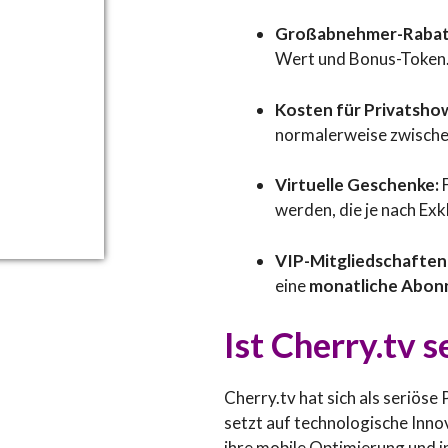
Großabnehmer-Rabat
Wert und Bonus-Token
Kosten für Privatsho
normalerweise zwisch
Virtuelle Geschenke:
F
werden, die je nach Exk
VIP-Mitgliedschaften
eine
monatliche Abo
Ist Cherry.tv s
Cherry.tv hat sich als seriöse
setzt auf technologische Inno
ihre mobile Optimierung und i