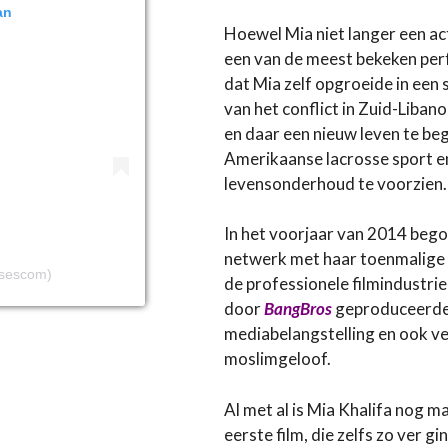
an
Hoewel Mia niet langer een act
een van de meest bekeken perf
dat Mia zelf opgroeide in een 
van het conflict in Zuid-Liba
en daar een nieuw leven te beg
Amerikaanse lacrosse sport en
levensonderhoud te voorzien.
In het voorjaar van 2014 begon
netwerk met haar toenmalige p
ssescom)
de professionele filmindustri
door
BangBros
geproduceerde 
mediabelangstelling en ook ve
moslimgeloof.
Al met al is Mia Khalifa nog ma
eerste film, die zelfs zo ver 