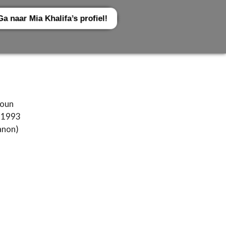
Ga naar Mia Khalifa’s profiel!
moun
i 1993
anon)