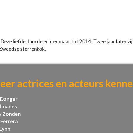
Deze liefde duurde echter maar tot 2014. Twee jaar later zij
 Zweedse sterrenkok.
eer actrices en acteurs kenne
 Danger
Rhoades
y Zonden
 Ferrera
 Lynn