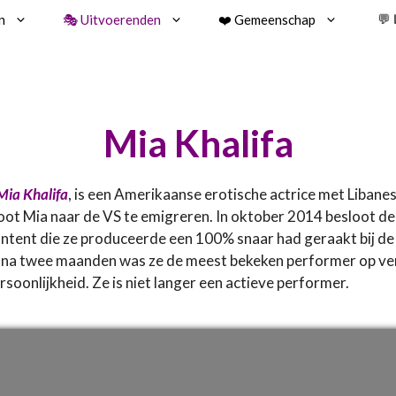
n
🎭 Uitvoerenden
❤️ Gemeenschap
💬
Mia Khalifa
Mia Khalifa
, is een Amerikaanse erotische actrice met Libane
oot Mia naar de VS te emigreren. In oktober 2014 besloot de t
content die ze produceerde een 100% snaar had geraakt bij d
l na twee maanden was ze de meest bekeken performer op ve
soonlijkheid. Ze is niet langer een actieve performer.