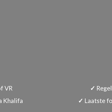
of VR
✓
Regel
a Khalifa
✓
Laatste f