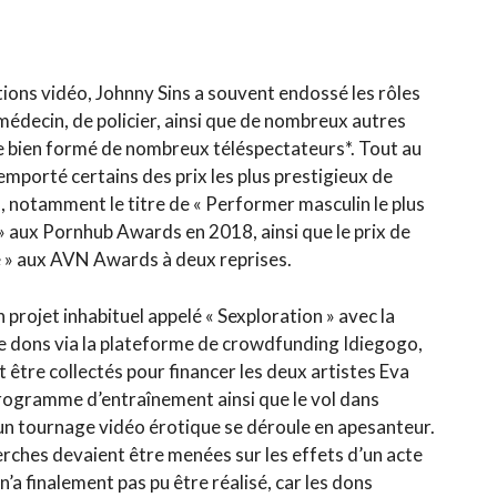
ions vidéo, Johnny Sins a souvent endossé les rôles
médecin, de policier, ainsi que de nombreux autres
e bien formé de nombreux téléspectateurs*. Tout au
emporté certains des prix les plus prestigieux de
es, notamment le titre de « Performer masculin le plus
 aux Pornhub Awards en 2018, ainsi que le prix de
e » aux AVN Awards à deux reprises.
 projet inhabituel appelé « Sexploration » avec la
de dons via la plateforme de crowdfunding Idiegogo,
t être collectés pour financer les deux artistes Eva
programme d’entraînement ainsi que le vol dans
’un tournage vidéo érotique se déroule en apesanteur.
erches devaient être menées sur les effets d’un acte
n’a finalement pas pu être réalisé, car les dons