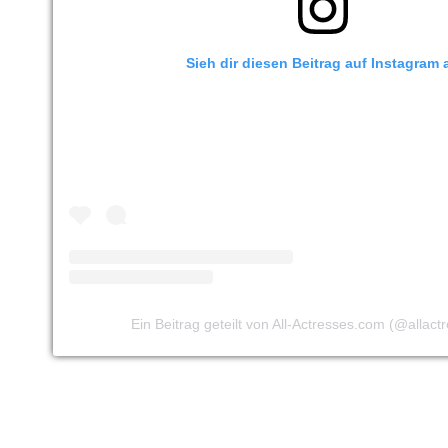
Sieh dir diesen Beitrag auf Instagram 
Ein Beitrag geteilt von All-Actresses.com (@allac