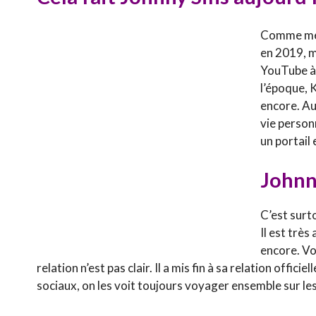
Comme ment
en 2019, m
YouTube à
l’époque, K
encore. Auj
vie person
un portail 
Johnn
C’est surt
Il est très
encore. Vo
relation n’est pas clair. Il a mis fin à sa relation offi
sociaux, on les voit toujours voyager ensemble sur l