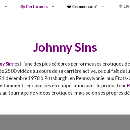
r
🎭 Performers
❤️ Communauté
💬 LI
Johnny Sins
ny Sins
est l’une des plus célèbres performeuses érotiques de
e 2500 vidéos au cours de sa carrière active, ce qui fait de lu
e 31 décembre 1978 à Pittsburgh, en Pennsylvanie, aux États-U
constamment renouvelées en coopération avec le producteur
B
s au tournage de vidéos érotiques, mais selon ses propres déc