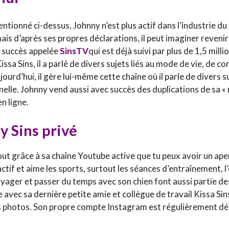
ionné ci-dessus, Johnny n’est plus actif dans l’industrie du 
ais d’après ses propres déclarations, il peut imaginer reven
 succès appelée
SinsTV
qui est déjà suivi par plus de 1,5 mil
issa Sins, il a parlé de divers sujets liés au mode de vie, de c
ourd’hui, il gère lui-même cette chaîne où il parle de divers 
nelle. Johnny vend aussi avec succès des duplications de sa «
en ligne.
y Sins
privé
out grâce à sa chaîne Youtube active que tu peux avoir un aper
 actif et aime les sports, surtout les séances d’entraînement, l
yager et passer du temps avec son chien font aussi partie des
cielle avec sa dernière petite amie et collègue de travail Kissa S
es photos. Son propre compte Instagram est régulièrement dé