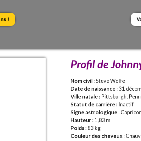
ns !
V
Profil de Johnn
Nom civil :
Steve Wolfe
Date de naissance :
31 décem
Ville natale :
Pittsburgh, Penn
Statut de carrière :
Inactif
Signe astrologique :
Caprico
Hauteur :
1,83 m
Poids :
83 kg
Couleur des cheveux :
Chauve