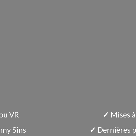
 ou VR
✓
Mises à
nny Sins
✓
Dernières p