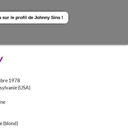
a sur le profil de Johnny Sins !
y
bre 1978
sylvanie (USA)
rne
 (blond)