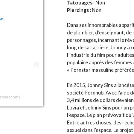
Tatouages :
Non
Piercings :
Non
an
Dans ses innombrables apparit
de plombier, d’enseignant, de 
personnages, incarnant le rêv
long de sa carrière, Johnny a r
l’industrie du film pour adult
populaire auprès des femmes »
« Pornstar masculine préféré
En 2015, Johnny Sins a lancé un
société Pornhub. Avec l’aide 
tressescom)
3,4 millions de dollars devaien
Lovia et Johnny Sins pour un 
l’espace. Le plan prévoyait qu
Entre autres choses, des rech
sexuel dans l’espace. Le projet 