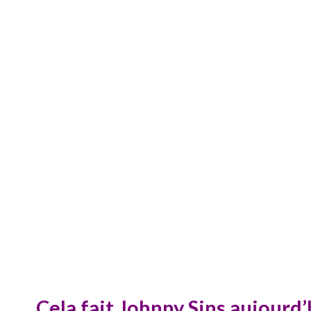
Cela fait
Johnny Sins
aujourd’