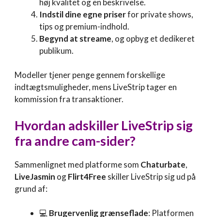
høj kvalitet og en beskrivelse.
Indstil dine egne priser
for private shows,
tips og premium-indhold.
Begynd at streame
, og opbyg et dedikeret
publikum.
Modeller tjener penge gennem forskellige
indtægtsmuligheder, mens LiveStrip tager en
kommission fra transaktioner.
Hvordan adskiller
LiveStrip
sig
fra andre cam-sider?
Sammenlignet med platforme som
Chaturbate
,
LiveJasmin
og
Flirt4Free
skiller LiveStrip sig ud på
grund af:
💻
Brugervenlig grænseflade
: Platformen