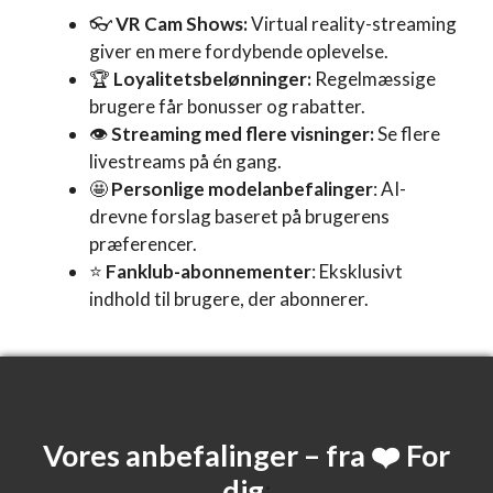
👓
VR Cam Shows:
Virtual reality-streaming
giver en mere fordybende oplevelse.
🏆
Loyalitetsbelønninger:
Regelmæssige
brugere får bonusser og rabatter.
👁️
Streaming med flere visninger:
Se flere
livestreams på én gang.
🤩
Personlige modelanbefalinger
: AI-
drevne forslag baseret på brugerens
præferencer.
⭐
Fanklub-abonnementer
: Eksklusivt
indhold til brugere, der abonnerer.
Vores anbefalinger – fra ❤️ For
dig
: