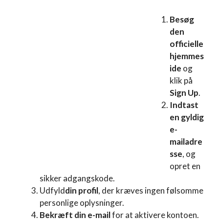
Besøg
den
officielle
hjemmes
ide
og
klik på
Sign Up
.
Indtast
en gyldig
e-
mailadre
sse
, og
opret en
sikker adgangskode.
Udfyld
din profil
, der kræves ingen følsomme
personlige oplysninger.
Bekræft din e-mail
for at aktivere kontoen.