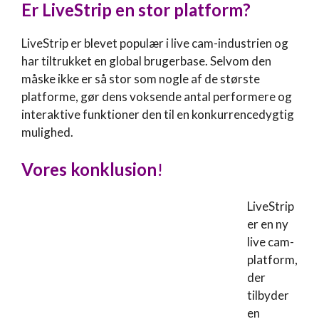
Er
LiveStrip
en stor platform?
LiveStrip er blevet populær i live cam-industrien og
har tiltrukket en global brugerbase. Selvom den
måske ikke er så stor som nogle af de største
platforme, gør dens voksende antal performere og
interaktive funktioner den til en konkurrencedygtig
mulighed.
Vores konklusion
!
LiveStrip
er en ny
live cam-
platform,
der
tilbyder
en