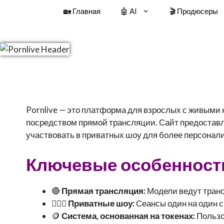
🏡 Главная
🤖 AI
🎬 Продюсеры
Pornlive — это платформа для взрослых с живыми
посредством прямой трансляции. Сайт предоставл
участвовать в приватных шоу для более персонал
Ключевые особенности 
🔴
Прямая трансляция:
Модели ведут транс
🕵🏼‍♂️
Приватные шоу:
Сеансы один на один с
🪙
Система, основанная на токенах:
Пользо