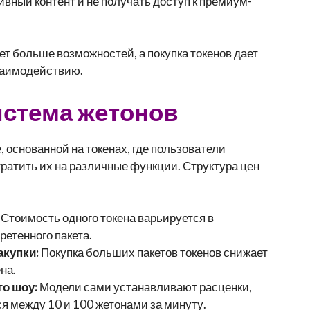
ивный контент и не получать доступ к премиум-
т больше возможностей, а покупка токенов дает
заимодействию.
истема жетонов
, основанной на токенах, где пользователи
тратить их на различные функции. Структура цен
Стоимость одного токена варьируется в
ретенного пакета.
акупки:
Покупка больших пакетов токенов снижает
на.
о шоу:
Модели сами устанавливают расценки,
я между 10 и 100 жетонами за минуту.