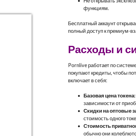
Не открывать эксклюз
функциям.
Бесплатный аккаунт открывае
полный доступ к премиум-в
Расходы и с
Pornlive работает по системе
покупают кредиты, чтобы по
включает в себя:
Базовая цена токена:
зависимости от приоб
Скидки на оптовые з
стоимость одного токе
Стоимость приватног
обычно они колеблютс