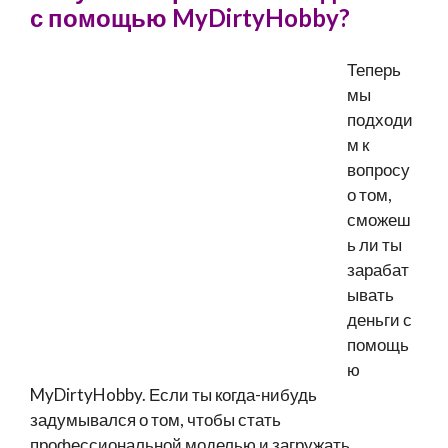
с помощью MyDirtyHobby?
Теперь
мы
подходи
м к
вопросу
о том,
сможеш
ь ли ты
зарабат
ывать
деньги с
помощь
ю
MyDirtyHobby. Если ты когда-нибудь
задумывался о том, чтобы стать
профессиональной моделью и загружать