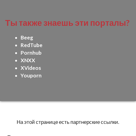
Ты также знаешь эти порталы?
Beeg
RedTube
Pornhub
XNXX
XVideos
Youporn
На этой странице есть партнерские ссылки.