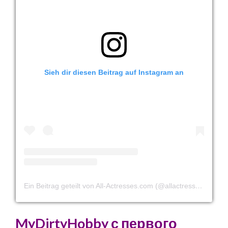
Sieh dir diesen Beitrag auf Instagram an
Ein Beitrag geteilt von All-Actresses.com (@allactressescom)
MyDirtyHobby с первого