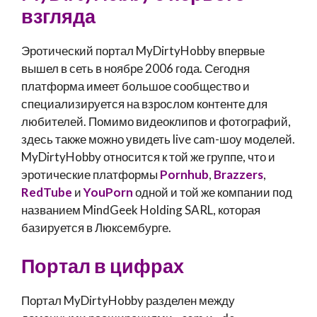
взгляда
Эротический портал MyDirtyHobby впервые
вышел в сеть в ноябре 2006 года. Сегодня
платформа имеет большое сообщество и
специализируется на взрослом контенте для
любителей. Помимо видеоклипов и фотографий,
здесь также можно увидеть live cam-шоу моделей.
MyDirtyHobby относится к той же группе, что и
эротические платформы
Pornhub
,
Brazzers
,
RedTube
и
YouPorn
одной и той же компании под
названием MindGeek Holding SARL, которая
базируется в Люксембурге.
Портал в цифрах
Портал MyDirtyHobby разделен между